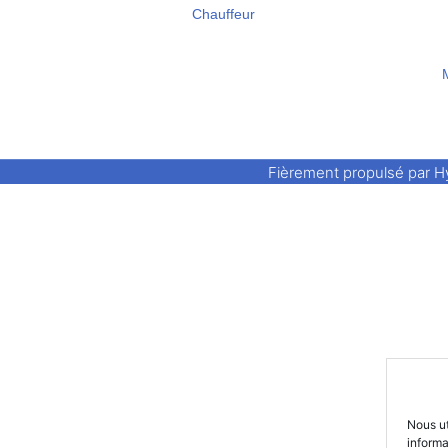
Chauffeur
Fièrement propulsé par 
Nous ut
inform