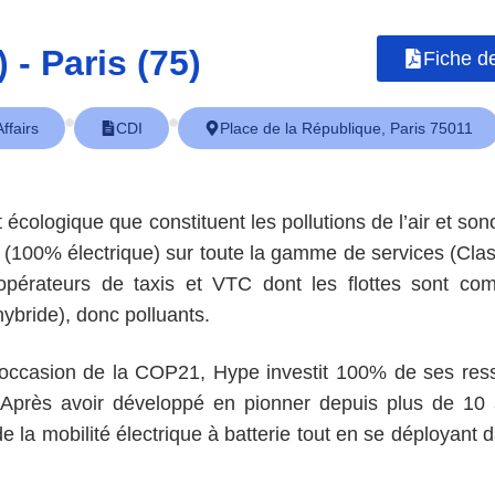
) - Paris (75)
Fiche d
ffairs
CDI
Place de la République, Paris 75011
 écologique que constituent les pollutions de l’air et son
on (100% électrique) sur toute la gamme de services (C
opérateurs de taxis et VTC dont les flottes sont co
ybride), donc polluants.
ccasion de la COP21, Hype investit 100% de ses resso
 Après avoir développé en pionner depuis plus de 10 a
e la mobilité électrique à batterie tout en se déployant