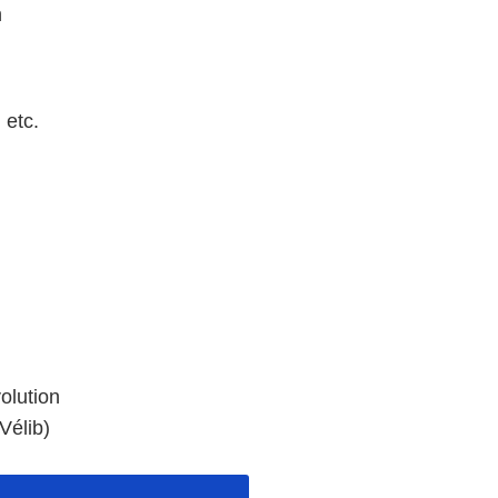
n
 etc.
olution
Vélib)