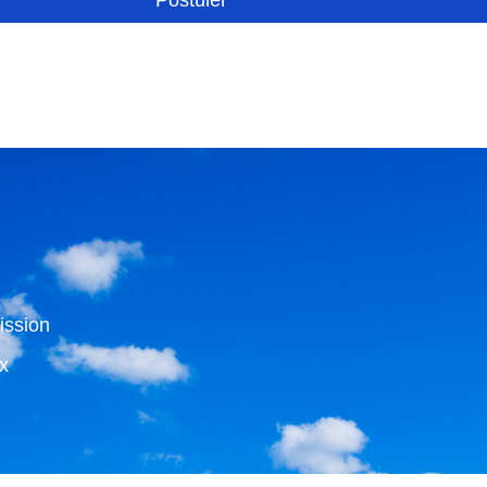
Postuler
ission
x