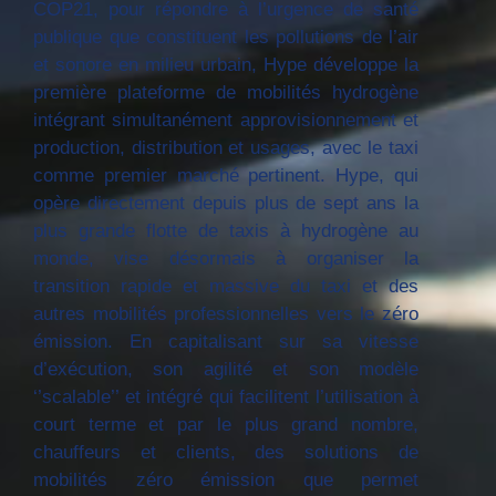
COP21, pour répondre à l’urgence de santé
publique que constituent les pollutions de l’air
et sonore en milieu urbain, Hype développe la
première plateforme de mobilités hydrogène
intégrant simultanément approvisionnement et
production, distribution et usages, avec le taxi
comme premier marché pertinent. Hype, qui
opère directement depuis plus de sept ans la
plus grande flotte de taxis à hydrogène au
monde, vise désormais à organiser la
transition rapide et massive du taxi et des
autres mobilités professionnelles vers le zéro
émission. En capitalisant sur sa vitesse
d’exécution, son agilité et son modèle
‘’scalable’’ et intégré qui facilitent l’utilisation à
court terme et par le plus grand nombre,
chauffeurs et clients, des solutions de
mobilités zéro émission que permet