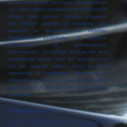
qui est une priorité pour Hype. En capitalisant
sur notre vitesse d’exécution et notre modèle
intégré, nous sommes capables d’apporter
une solution concrète et immédiate pour
dépolluer et décarboner les mobilités
franciliennes essentielles et adresser
efficacement les problématiques
d’accessibilité. La stratégie de Hype est ainsi
parfaitement alignée avec les objectifs fixés
par les pouvoirs publics. Nous espérons
maintenant la confirmation rapide que le
dispositif des licences « taxi parisien PMR
pour les JOP 2024 » s’inscrira dans la même
cohérence. »
A PROPOS DE HYPE
Lancée à Paris en 2015, à l’occasion de la