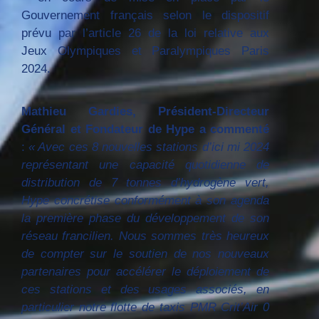
Gouvernement français selon le dispositif 
prévu par l’article 26 de la loi relative aux 
Jeux Olympiques et Paralympiques Paris 
2024.
Mathieu Gardies, Président-Directeur
Général et Fondateur de Hype a commenté
:
« Avec ces 8 nouvelles stations d’ici mi 2024
représentant une capacité quotidienne de
distribution de 7 tonnes d’hydrogène vert,
Hype concrétise conformément à son agenda
la première phase du développement de son
réseau francilien. Nous sommes très heureux
de compter sur le soutien de nos nouveaux
partenaires pour accélérer le déploiement de
ces stations et des usages associés, en
particulier notre flotte de taxis PMR Crit’Air 0