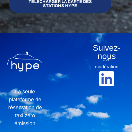
TÉLÉCHARGER LA CARTE DES
STATIONS HYPE
Suivez-
nous
avec
modération
La seule
plateforme de
réservation de
taxi zéro
émission