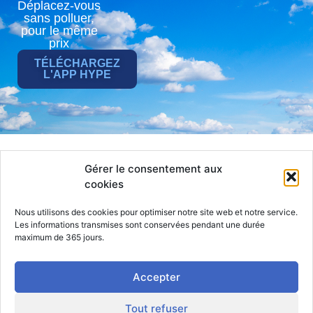
Déplacez-vous
sans polluer,
pour le même
prix
TÉLÉCHARGEZ
L'APP HYPE
Gérer le consentement aux
Hype
Taxi
Jobs
cookies
Actualités
Particulier
Compte
Entreprise
Contact
Nous utilisons des cookies pour optimiser notre site web et notre service.
Chauffeur
CGS
Les informations transmises sont conservées pendant une durée
maximum de 365 jours.
RGPD
Mentions
légales
Accepter
Tout refuser