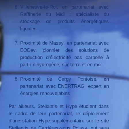
Villeneuve-le-Roi, en partenariat avec
Raffinerie du Midi ; spécialiste du
stockage de produits énergétiques
liquides
Proximité de Massy, en partenariat avec
EODev, pionnier des solutions de
production d’électricité bas carbone à
partir d’hydrogène, sur terre et en mer
Proximité de Cergy Pontoise, en
partenariat avec ENERTRAG, expert en
énergies renouvelables
Par ailleurs, Stellantis et Hype étudient dans
le cadre de leur partenariat, le déploiement
d’une station Hype supplémentaire sur le site
Stellantis de Carrières-sous Poissy, qui sera