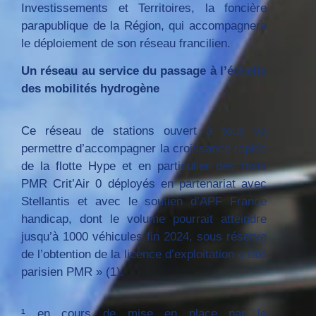
Investissements et Territoires, la foncière
parapublique de la Région, qui accompagnera
le déploiement de son réseau francilien.
Un réseau au service du passage à l’échelle
des mobilités hydrogène
Ce réseau de stations ouvert à tous va
permettre d’accompagner la croissance rapide
de la flotte Hype et en particulier des taxis
PMR Crit’Air 0 déployés en partenariat avec
Stellantis et avec le soutien d’APF France
handicap, dont le volume pourrait atteindre
jusqu’à 1000 véhicules fin 2024, sous réserve
de l’obtention de la licence d’exploitation « taxi
parisien PMR » (1).
¹ en cours de mise en place par le 