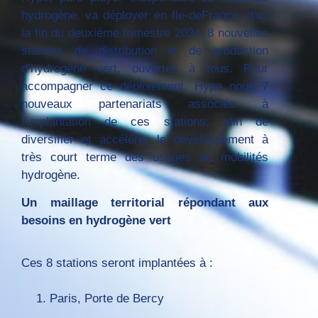
hydrogène, va déployer en Ile-deFrance, d’ici
la fin du deuxième trimestre 2024, 8 nouvelles
stations de distribution et de production
d’hydrogène vert, ouvertes à tous. Pour
accompagner ce déploiement, Hype noue 7
nouveaux partenariats associés à
l’implantation de ces stations, afin de
diversifier et accélérer le développement à
très court terme des usages de mobilités
hydrogène.
Un maillage territorial répondant aux
besoins en hydrogène vert
Ces 8 stations seront implantées à :
Paris, Porte de Bercy