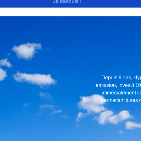
Je bascule !
Depuis
9 ans, Hyp
émission, investit 1
immédiatement con
permettant à ses c